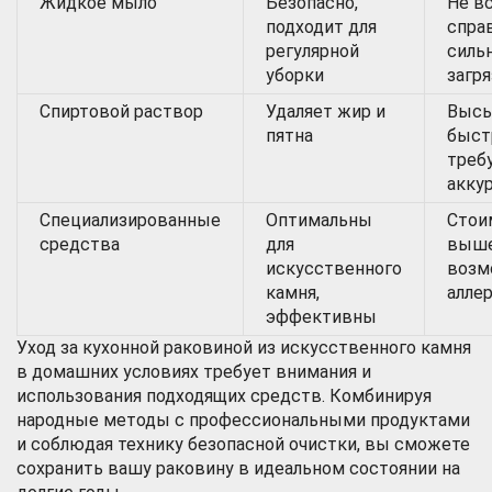
Жидкое мыло
Безопасно,
Не в
подходит для
спра
регулярной
силь
уборки
загр
Спиртовой раствор
Удаляет жир и
Высы
пятна
быст
треб
акку
Специализированные
Оптимальны
Стои
средства
для
выше
искусственного
возм
камня,
алле
эффективны
Уход за кухонной раковиной из искусственного камня
в домашних условиях требует внимания и
использования подходящих средств. Комбинируя
народные методы с профессиональными продуктами
и соблюдая технику безопасной очистки, вы сможете
сохранить вашу раковину в идеальном состоянии на