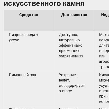
искусственного камня
Средство
Достоинства
Нед
Пищевая сода +
Доступно,
Мож
уксус
натурально,
повр
эффективно
длит
при мягких
возд
загрязнениях
или
агре
трен
Лимонный сок
Устраняет
Кисл
налёт,
мож
дезодорирует
ухуд
surface
внеш
при 
испо