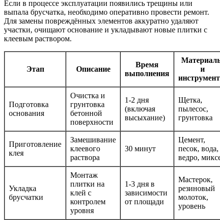
Если в процессе эксплуатации появились трещины или
выпала брусчатка, необходимо оперативно провести ремонт.
Для замены повреждённых элементов аккуратно удаляют
участки, очищают основание и укладывают новые плитки с
клеевым раствором.
Материал
Время
Этап
Описание
и
выполнения
инструмен
Очистка и
1-2 дня
Щетка,
Подготовка
грунтовка
(включая
пылесос,
основания
бетонной
высыхание)
грунтовка
поверхности
Замешивание
Цемент,
Приготовление
клеевого
30 минут
песок, вода,
клея
раствора
ведро, микс
Монтаж
Мастерок,
плитки на
1-3 дня в
Укладка
резиновый
клей с
зависимости
брусчатки
молоток,
контролем
от площади
уровень
уровня