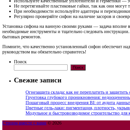
Используйте качественные уплотнители и герметики — э
Не перетягивайте пластиковые гайки, так как они могут т
При необходимости используйте адаптеры и переходники
Регулярно проверяйте сифон на наличие засоров и своевр
Установка сифона на ванную своими руками — задача вполне 
необходимые инструменты и тщательно следовать инструкции. Т
бытовых ремонтов.
Помните, что качественно установленный сифон обеспечит над
руководством вы обязательно справитесь!
Поиск
Поиск
Свежие записи
Огнезащита склада: как не переплатить и защитить
Грунтовка глубокого проникновения: недооцененн
Пошаговый процесс внедрения BI: от аудита данн
Цветные гель-лаки: пигментация, плотность, укрыв
Модульное и быстровозводимое строительство для 
Строим вместе с вами
© 2026