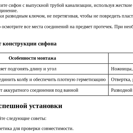
те сифон с выпускной трубой канализации, используя жесткие и
динение.
ки разводным ключом, не перетягивая, чтобы не повредить плас
осмотрите все места соединений на предмет протечек. При необ
т конструкции сифона
Особенности монтажа
яет подгонять длину и угол
Ножницы, 
единить колбу и обеспечить плотную герметизацию
Отвертка,
т аккуратного соединения под ванной
Разводной
успешной установки
йте следующие советы:
метика для проверки совместимости.