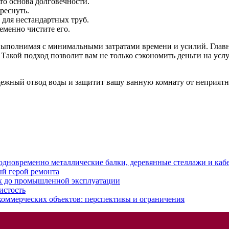
то основа долговечности.
реснуть.
 для нестандартных труб.
еменно чистите его.
выполнимая с минимальными затратами времени и усилий. Главн
акой подход позволит вам не только сэкономить деньги на услу
ежный отвод воды и защитит вашу ванную комнату от неприятны
 одновременно металлические балки, деревянные стеллажи и каб
ый герой ремонта
ых до промышленной эксплуатации
истость
коммерческих объектов: перспективы и ограничения