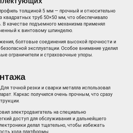
плектующих
профиль толщиной 5 мм — прочный и относительно
из квадратных труб 50×50 мм, что обеспечивало
. В качестве подъемного механизма применял
юченный к винтовому шпинделю.
жения, болтовые соединения высокой прочности и
безопасной эксплуатации. Особое внимание уделил
ые ограничители и страховочные упоры.
онтажа
 Для точной резки и сварки металла использовал
рат. Каркас получился очень прочным, что сразу
трукции.
овил электродвигатель на специально
егкий доступ для обслуживания и дальнейшего
лектроники делал тщательно, чтобы избежать
ость хода платформы.