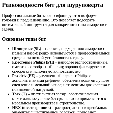
Разновидности бит для шуруповерта
Профессиональные биты классифицируются по форме
головки и предназначению. Это позволяет подобрать
оптимальный инструмент для конкретного типа саморезов и
задачи.
Основные типы бит
Шлицевые (SL)
– плоские, подходят для саморезов с
прямым пазом; редко используются в профессиональной
среде из-за низкой устойчивости к срыву.
Крестовые Philips (PH)
– наиболее распространённые,
имеют крестообразный шлиц; хорошо фиксируются в
саморезах и используются повсеместно.
Pozidriv (PZ)
– улучшенный вариант Philips с
дополнительными рифлями, обеспечивающими лучшее
сцепление и меньший износ; незаменимы для крепежа с
повышенной нагрузкой.
Torx (T)
– шестилистная звезда, обеспечивающая
максимальное усилие без срыва; часто применяются в
мебельном производстве и строительстве.
HEX (шестигранник)
– распространены в крепёжных
элементах с шестигранной головкой; позволяют