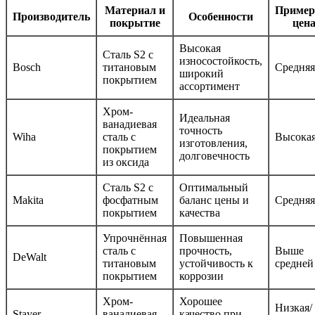
Материал и
Пример
Производитель
Особенности
покрытие
цен
Высокая
Сталь S2 с
износостойкость,
Bosch
титановым
Средняя
широкий
покрытием
ассортимент
Хром-
Идеальная
ванадиевая
точность
Wiha
сталь с
Высока
изготовления,
покрытием
долговечность
из оксида
Сталь S2 с
Оптимальный
Makita
фосфатным
баланс цены и
Средняя
покрытием
качества
Упрочнённая
Повышенная
сталь с
прочность,
Выше
DeWalt
титановым
устойчивость к
средней
покрытием
коррозии
Хром-
Хорошее
Низкая/
Stayer
ванадиевая
качество при