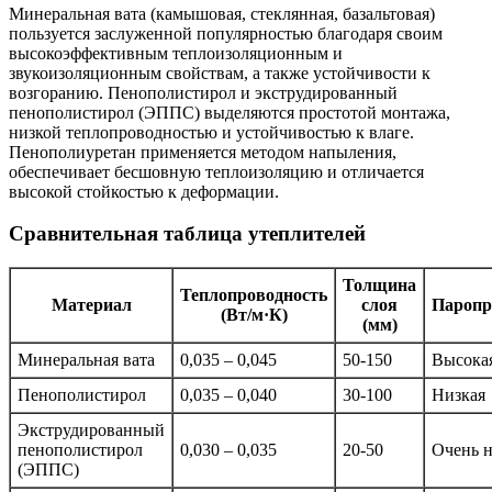
Минеральная вата (камышовая, стеклянная, базальтовая)
пользуется заслуженной популярностью благодаря своим
высокоэффективным теплоизоляционным и
звукоизоляционным свойствам, а также устойчивости к
возгоранию. Пенополистирол и экструдированный
пенополистирол (ЭППС) выделяются простотой монтажа,
низкой теплопроводностью и устойчивостью к влаге.
Пенополиуретан применяется методом напыления,
обеспечивает бесшовную теплоизоляцию и отличается
высокой стойкостью к деформации.
Сравнительная таблица утеплителей
Толщина
Теплопроводность
Материал
слоя
Паропр
(Вт/м·К)
(мм)
Минеральная вата
0,035 – 0,045
50-150
Высока
Пенополистирол
0,035 – 0,040
30-100
Низкая
Экструдированный
пенополистирол
0,030 – 0,035
20-50
Очень н
(ЭППС)